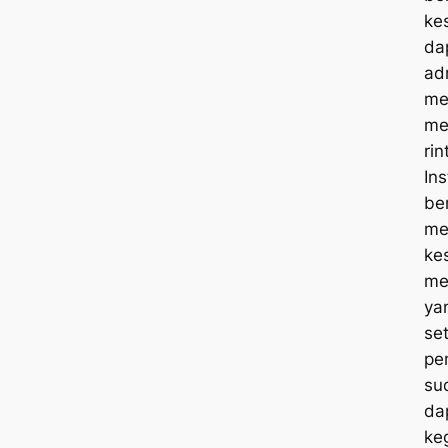
ke
da
ad
me
me
rin
Ins
be
me
ke
me
ya
set
pe
su
da
ke