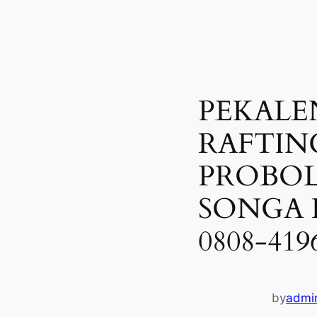
PEKALE
RAFTIN
PROBOL
SONGA R
0808-419
by
admi