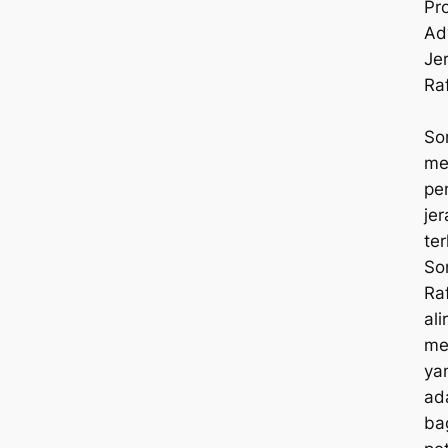
Pr
Ad
Je
Ra
So
me
pe
je
te
So
Raf
al
me
ya
ad
ba