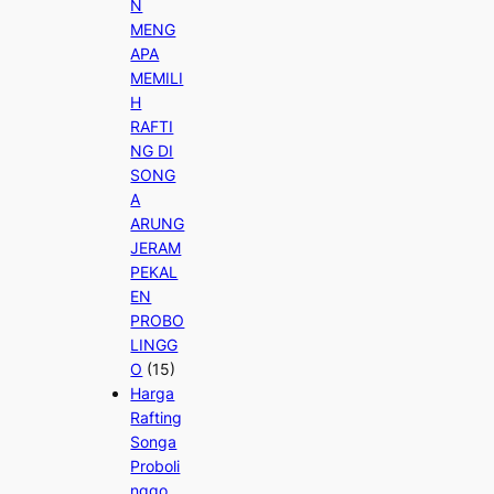
N
MENG
APA
MEMILI
H
RAFTI
NG DI
SONG
A
ARUNG
JERAM
PEKAL
EN
PROBO
LINGG
O
(15)
Harga
Rafting
Songa
Proboli
nggo