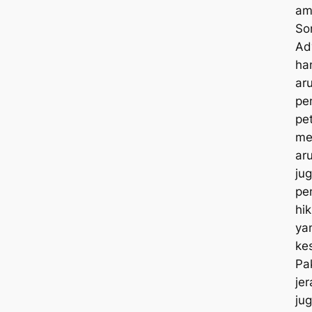
am
So
Ad
ha
aru
pe
pe
me
ar
ju
pe
hi
ya
ke
Pa
je
ju