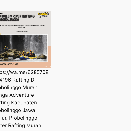
tps://wa.me/6285708
4196 Rafting Di
obolinggo Murah,
nga Adventure
fting Kabupaten
obolinggo Jawa
mur, Probolinggo
ter Rafting Murah,