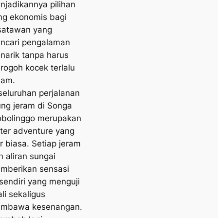
njadikannya pilihan
ng ekonomis bagi
satawan yang
ncari pengalaman
narik tanpa harus
rogoh kocek terlalu
lam.
seluruhan perjalanan
ung jeram di Songa
obolinggo merupakan
ter adventure yang
r biasa. Setiap jeram
n aliran sungai
mberikan sensasi
rsendiri yang menguji
li sekaligus
mbawa kesenangan.