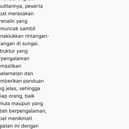
sulitannya, peserta
pat merasakan
renalin yang
muncak sambil
naklukkan rintangan-
tangan di sungai.
truktur yang
rpengalaman
mastikan
selamatan dan
mberikan panduan
ng jelas, sehingga
iap orang, baik
mula maupun yang
dah berpengalaman,
pat menikmati
giatan ini dengan