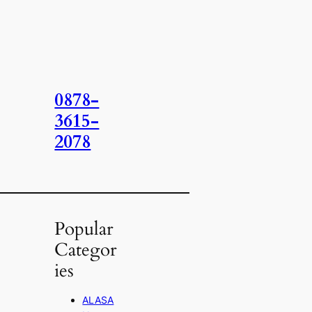
0878-
3615-
2078
Popular
Categor
ies
ALASA