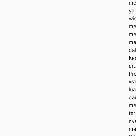
me
ya
wi
me
me
me
da
Ke
ar
Pr
wa
lua
da
me
te
nya
me