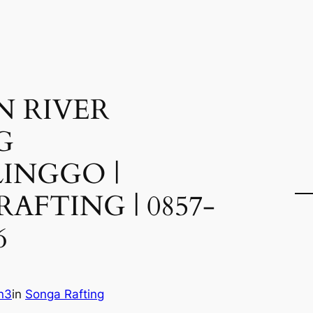
N RIVER
G
INGGO |
AFTING | 0857-
6
n3
in
Songa Rafting