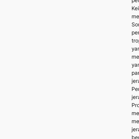
pe
Ke
me
So
pe
tro
ya
me
ya
pa
je
Pe
je
Pr
me
me
je
ber