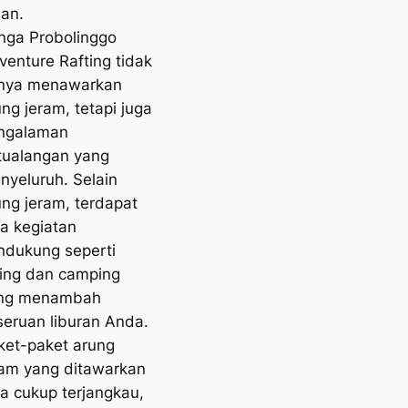
an.
nga Probolinggo
venture Rafting tidak
nya menawarkan
ng jeram, tetapi juga
ngalaman
tualangan yang
nyeluruh. Selain
ung jeram, terdapat
ga kegiatan
ndukung seperti
king dan camping
ng menambah
seruan liburan Anda.
ket-paket arung
ram yang ditawarkan
ga cukup terjangkau,