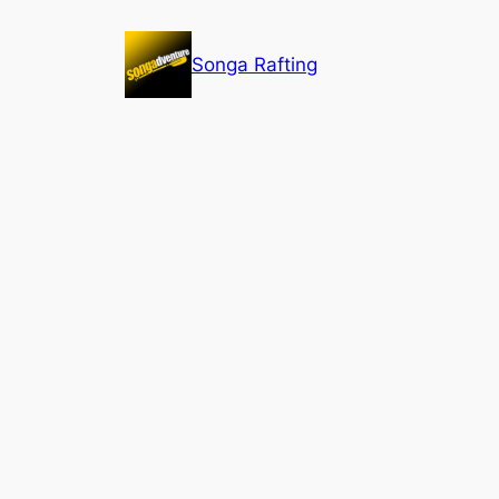
Lewati
ke
Songa Rafting
konten