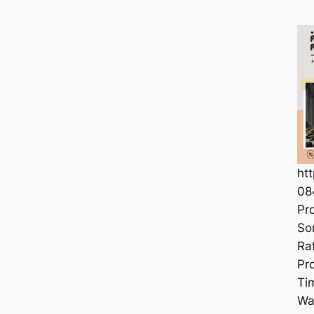
ht
08
Pr
So
Ra
Pr
Ti
Wa