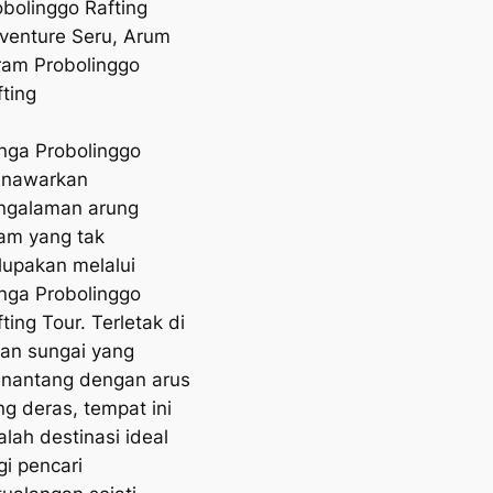
obolinggo Rafting
venture Seru, Arum
ram Probolinggo
fting
nga Probolinggo
nawarkan
ngalaman arung
ram yang tak
rlupakan melalui
nga Probolinggo
ting Tour. Terletak di
iran sungai yang
nantang dengan arus
ng deras, tempat ini
alah destinasi ideal
gi pencari