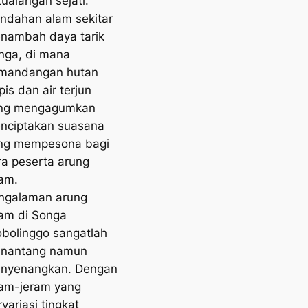
tualangan sejati.
indahan alam sekitar
nambah daya tarik
nga, di mana
mandangan hutan
pis dan air terjun
ng mengagumkan
nciptakan suasana
ng mempesona bagi
ra peserta arung
ram.
ngalaman arung
ram di Songa
obolinggo sangatlah
nantang namun
nyenangkan. Dengan
ram-jeram yang
variasi tingkat