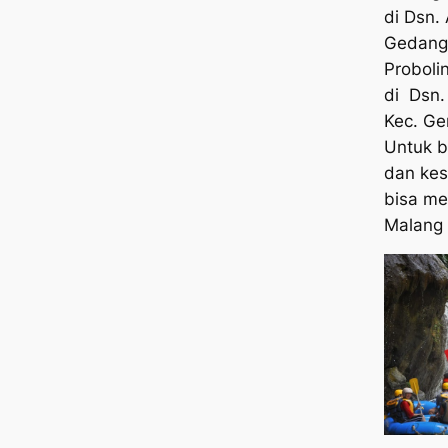
di Dsn.
Gedang,
Proboli
di Dsn.
Kec. Ge
Untuk b
dan kes
bisa mel
Malang 