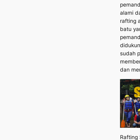
pemand
alami d
rafting
batu ya
pemanda
didukun
sudah p
memberi
dan me
Rafting 