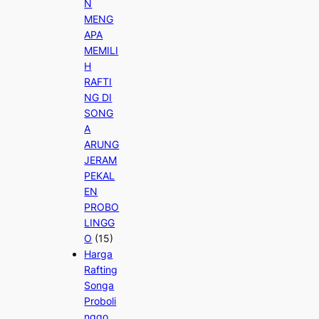
N
MENG
APA
MEMILI
H
RAFTI
NG DI
SONG
A
ARUNG
JERAM
PEKAL
EN
PROBO
LINGG
O
(15)
Harga
Rafting
Songa
Proboli
nggo