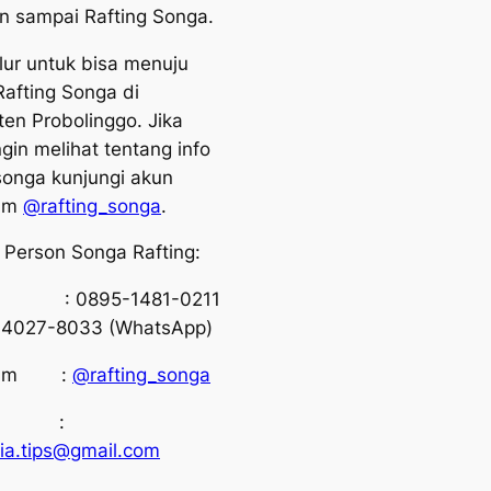
an sampai Rafting Songa.
alur untuk bisa menuju
Rafting Songa di
en Probolinggo. Jika
ngin melihat tentang info
 songa kunjungi akun
ram
@rafting_songa
.
 Person Songa Rafting:
p : 0895-1481-0211
-4027-8033 (WhatsApp)
gram :
@rafting_songa
il :
ia.tips@gmail.com