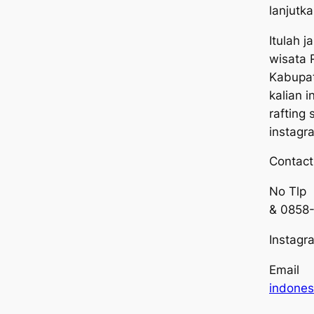
lanjutk
Itulah j
wisata 
Kabupat
kalian i
rafting
instag
Contact
No Tl
& 0858
Insta
Ema
indones