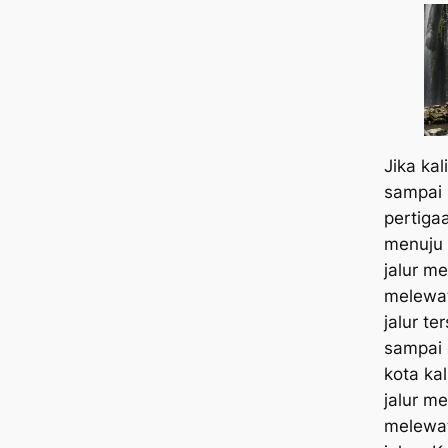
Jika kal
sampai 
pertiga
menuju 
jalur m
melewat
jalur te
sampai 
kota kal
jalur m
melewati