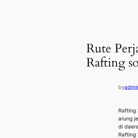
Rute Perj
Rafting s
by
admi
Rafting
arung j
di daer
Rafting