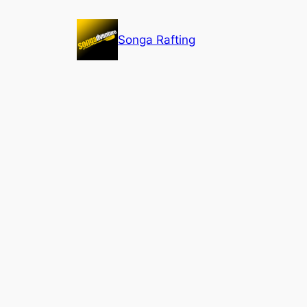
Lewati
ke
Songa Rafting
konten