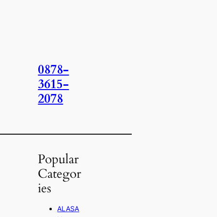
0878-
3615-
2078
Popular
Categor
ies
ALASA