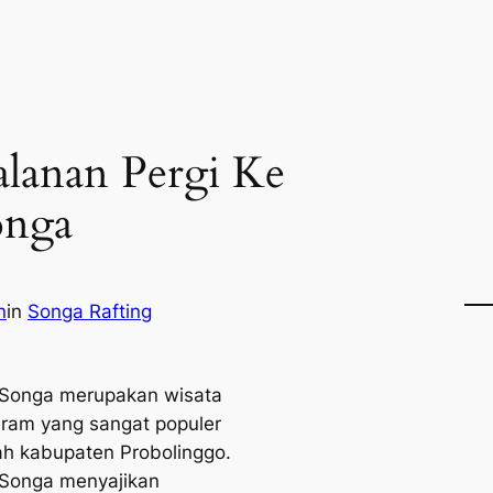
alanan Pergi Ke
onga
n
in
Songa Rafting
 Songa merupakan wisata
eram yang sangat populer
ah kabupaten Probolinggo.
 Songa menyajikan