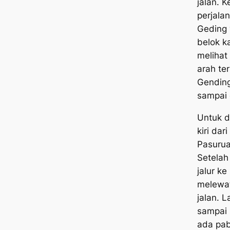
jalan. 
perjala
Geding 
belok k
melihat
arah te
Gending
sampai 
Untuk d
kiri da
Pasurua
Setelah 
jalur k
melewati
jalan. L
sampai 
ada pab