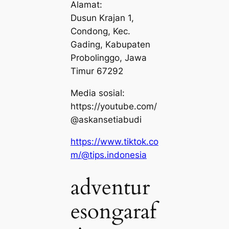
Alamat:
Dusun Krajan 1,
Condong, Kec.
Gading, Kabupaten
Probolinggo, Jawa
Timur 67292
Media sosial:
https://youtube.com/
@askansetiabudi
https://www.tiktok.co
m/@tips.indonesia
adventur
esongaraf