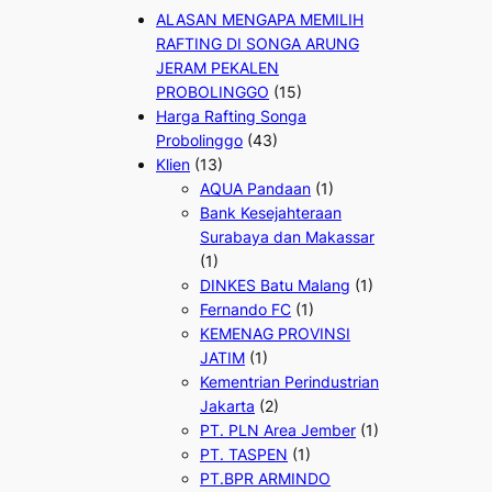
ALASAN MENGAPA MEMILIH
RAFTING DI SONGA ARUNG
JERAM PEKALEN
PROBOLINGGO
(15)
Harga Rafting Songa
Probolinggo
(43)
Klien
(13)
AQUA Pandaan
(1)
Bank Kesejahteraan
Surabaya dan Makassar
(1)
DINKES Batu Malang
(1)
Fernando FC
(1)
KEMENAG PROVINSI
JATIM
(1)
Kementrian Perindustrian
Jakarta
(2)
PT. PLN Area Jember
(1)
PT. TASPEN
(1)
PT.BPR ARMINDO