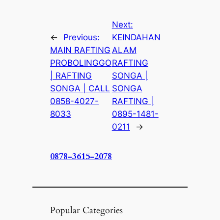
Next:
←
Previous:
KEINDAHAN
MAIN RAFTING
ALAM
PROBOLINGGO
RAFTING
| RAFTING
SONGA |
SONGA | CALL
SONGA
0858-4027-
RAFTING |
8033
0895-1481-
0211
→
0878-3615-2078
Popular Categories