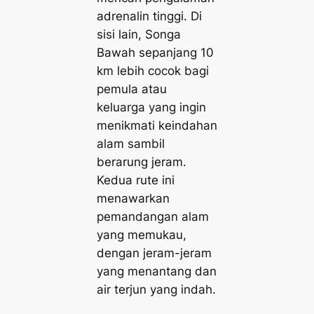
adrenalin tinggi. Di
sisi lain, Songa
Bawah sepanjang 10
km lebih cocok bagi
pemula atau
keluarga yang ingin
menikmati keindahan
alam sambil
berarung jeram.
Kedua rute ini
menawarkan
pemandangan alam
yang memukau,
dengan jeram-jeram
yang menantang dan
air terjun yang indah.