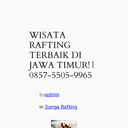
WISATA
RAFTING
TERBAIK DI
JAWA TIMUR! |
0857-5505-9965
by
admin
in
Songa Rafting