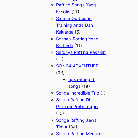
Rafting Songa Yang
Eksotis
(21)
Sarana Outbound
Training Anda Dan
Keluarga
(5)
Sensasi Rafting Yang
Berbeda
(11)
Serunya Rafting Pekalen
(11)
SONGA ADVENTURE
(33)
tips rafting di
songa
(18)
Songa Incredible Trip
(1)
Songa Rafting Di
Pekalen Probolinggo
(10)
Songa Rafting Jawa
Timur
(34)
Songa Rafting Memicu