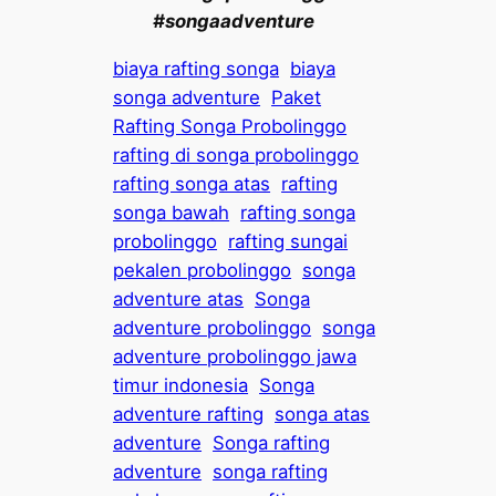
#songaadventure
biaya rafting songa
biaya
songa adventure
Paket
Rafting Songa Probolinggo
rafting di songa probolinggo
rafting songa atas
rafting
songa bawah
rafting songa
probolinggo
rafting sungai
pekalen probolinggo
songa
adventure atas
Songa
adventure probolinggo
songa
adventure probolinggo jawa
timur indonesia
Songa
adventure rafting
songa atas
adventure
Songa rafting
adventure
songa rafting