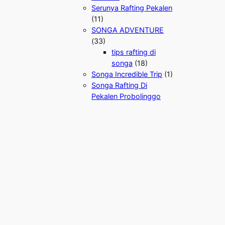
Serunya Rafting Pekalen
(11)
SONGA ADVENTURE
(33)
tips rafting di
songa
(18)
Songa Incredible Trip
(1)
Songa Rafting Di
Pekalen Probolinggo
(10)
Songa Rafting Jawa
Timur
(34)
Songa Rafting Memicu
Adrenalin Anda
(15)
SONGA RAFTING
PROBOLINGGO
SANGAT MENANTANG
(14)
Sungai Pekalen Atas
(6)
Sungai Pekalen Bawah