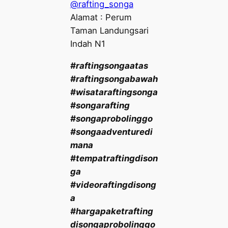
@rafting_songa
Alamat : Perum
Taman Landungsari
Indah N1
#raftingsongaatas
#raftingsongabawah
#wisataraftingsonga
#songarafting
#songaprobolinggo
#songaadventuredi
mana
#tempatraftingdison
ga
#videoraftingdisong
a
#hargapaketrafting
disongaprobolinggo