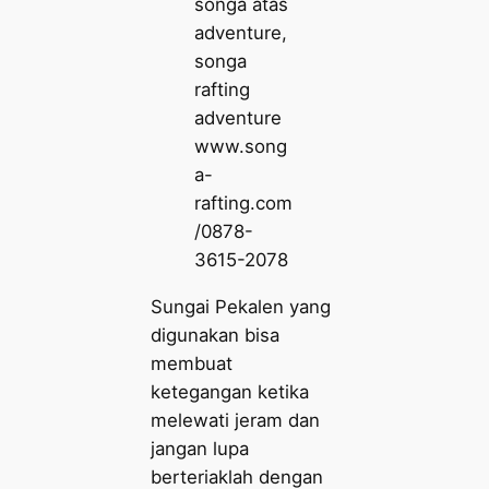
www.song
a-
rafting.com
/0878-
3615-2078
Sungai Pekalen yang
digunakan bisa
membuat
ketegangan ketika
melewati jeram dan
jangan lupa
berteriaklah dengan